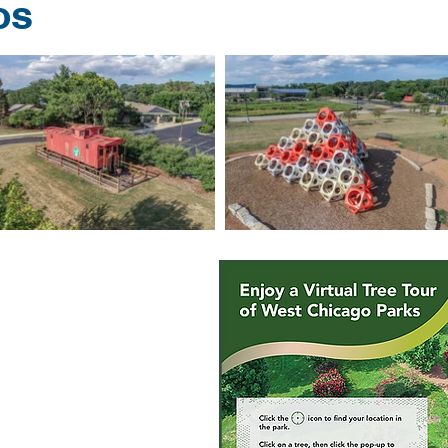
os
t Chicago es un aboreto