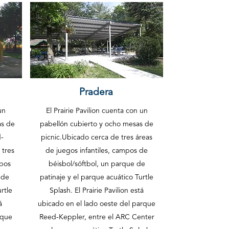
Pradera
un
El Prairie Pavilion cuenta con un
as de
pabellón cubierto y ocho mesas de
d-
picnic.
Ubicado cerca de tres áreas
 tres
de juegos infantiles, campos de
mpos
béisbol/sóftbol, un parque de
 de
patinaje y el parque acuático Turtle
rtle
Splash. El Prairie Pavilion está
á
ubicado en el lado oeste del parque
rque
Reed-Keppler, entre el ARC Center