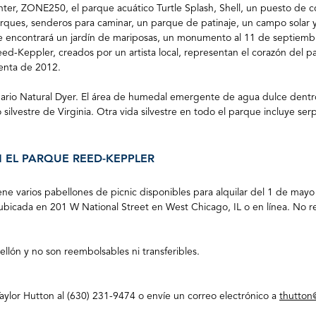
er, ZONE250, el parque acuático Turtle Splash, Shell, un puesto de c
rques
, senderos para caminar, un parque de patinaje, un campo solar y 
e encontrará un jardín de mariposas, un monumento al 11 de septiemb
 Reed-Keppler, creados por un artista local, representan el corazón de
menta de 2012.
uario Natural Dyer. El área de humedal emergente de agua dulce dentr
silvestre de Virginia. Otra vida silvestre en todo el parque incluye ser
 EL PARQUE REED-KEPPLER
ne varios pabellones de picnic disponibles para alquilar del 1 de mayo
ubicada en 201 W National Street en West Chicago, IL o en línea. No r
bellón y no son reembolsables ni transferibles.
 Taylor Hutton al (630) 231-9474 o envíe un correo electrónico a
thutton