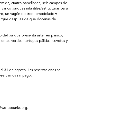
omida, cuatro pabellones, seis campos de
varios parques infantiles/estructuras para
re, un vagón de tren remodelado y
l parque después de que docenas de
o del parque presenta aster en pánico,
pientes verdes, tortugas pálidas, coyotes y
 al 31 de agosto. Las reservaciones se
eservamos sin pago.​
@we-goparks.org
.