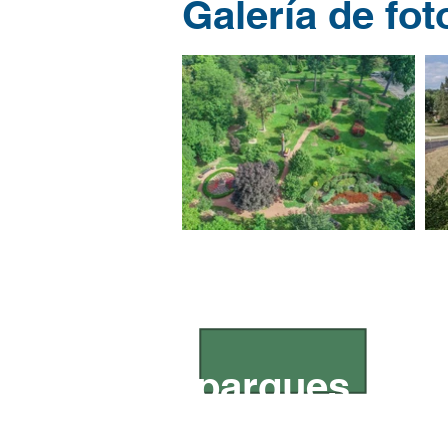
Galería de fot
Preservando
parques
¿Sabías?
El distrito de parques de Wes