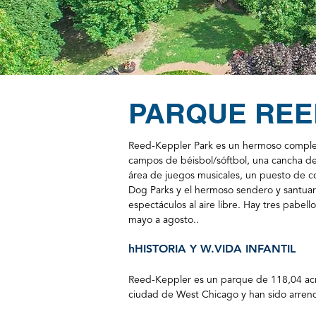
PARQUE REE
Reed-Keppler Park es un hermoso complej
campos de béisbol/sóftbol, una cancha de 
área de juegos musicales, un puesto de c
Dog Parks y el hermoso sendero y santuari
espectáculos al aire libre. Hay tres pabel
mayo a agosto.
.
h
HISTORIA Y W.
VIDA INFANTIL
Reed-Keppler es un parque de 118,04 acres
ciudad de West Chicago y han sido arren