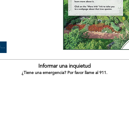
 árboles y 106 especies
Aprende más.
a una contribución que tenga
ersonal hacia la mejora del
strito de Parques de West
Descargar formulario de donación de árboles
Informar una inquietud
¿Tiene una emergencia? Por favor llame al 911.