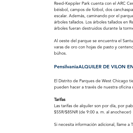
Reed-Keppler Park cuenta con el ARC Cent
béisbol, campos de fútbol, dos canchas
pa
escalar. Además, caminando por el parqu
árboles tallados. Los árboles tallados en
árboles fueran destruidos durante la tor
Al oeste del parque se encuentra el Sant
varas de oro con hojas de pasto y centeno 
búhos.
Pensilvania
ALQUILER DE VILON
EN
El Distrito de Parques de West Chicago tie
pueden hacer a través de nuestra oficina 
Tarifas
Las tarifas de alquiler son por día, por pa
$55R/$85NR (de 9:00 a. m. al anochecer)
Si necesita información adicional, llame a