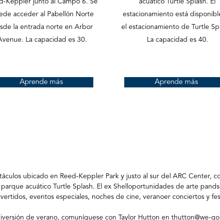
d-Keppler junto al Campo 6. Se
acuático Turtle Splash. El
ede acceder al Pabellón Norte
estacionamiento está disponibl
sde la entrada norte en Arbor
el estacionamiento de Turtle Sp
Avenue. La capacidad es 30.
La capacidad es 40.
Aprende más
Aprende más
ctáculos ubicado en Reed-
Keppler Park y justo al sur del ARC Center, c
parque acuático Turtle Splash. El ex Shell
oportunidades de arte pands
ivertidos, eventos especiales, noches de cine, verano
er conciertos y fe
 diversión de verano, comuníquese con Taylor Hutton en
thutton@we-go