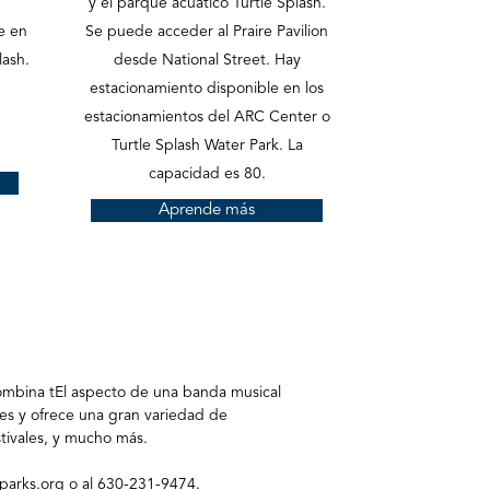
y el parque acuático Turtle Splash.
e en
Se puede acceder al Praire Pavilion
lash.
desde National Street. Hay
estacionamiento disponible en los
estacionamientos del ARC Center o
Turtle Splash Water Park. La
capacidad es 80.
Aprende más
ombina t
El aspecto de una banda musical
es y ofrece una gran variedad de
stivales, y mucho más.
parks.org
o al 630-231-9474.