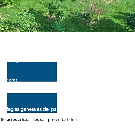
DIRECCIÓN
129 W Nacional St
Chicago, IL 60185
Horas
Diariamente: del amanecer al
anochecer
Reglas generales del parque
Descargar
 80 acres adicionales son propiedad de la