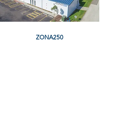
ZONA250
DISTRITO DE PARQUES DEL OESTE DE
CHICAGO
201 W. Calle Nacional
Chicago, IL 60185
HORARIO DEL CENTRO DEL ARCO
Lunes a jueves: 5:30 a. m. a 9:00 p. m.
Viernes:
5:30 am-7:00 pm
Sábados a domingos: 7:00 a. m. a 7:00 p. m.