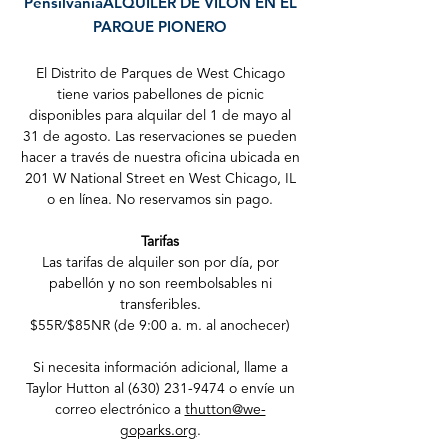
Pensilvania
ALQUILER DE VILON
EN EL
PARQUE PIONERO
El Distrito de Parques de West Chicago
tiene varios pabellones de picnic
disponibles para alquilar del 1 de mayo al
31 de agosto. Las reservaciones se pueden
hacer a través de nuestra oficina ubicada en
201 W National Street en West Chicago, IL
o en línea. No reservamos sin pago.​
Tarifas
Las tarifas de alquiler son por día, por
pabellón y no son reembolsables ni
transferibles.
$55R/$85NR (de 9:00 a. m. al anochecer)
Si necesita información adicional, llame a
Taylor Hutton al
(630) 231-9474
o envíe un
correo electrónico a
thutton@we-
goparks.org
.